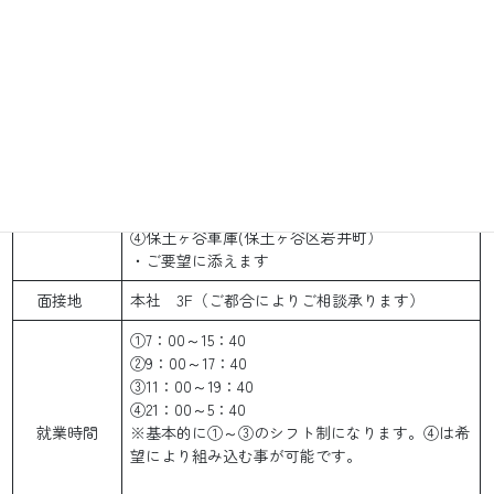
日勤のみ、夜勤のみ、日勤夜勤のMIXもOK。
格
シフトは
希望休申請可能
。
神奈川エリア積極採用中です。
10代～60代の幅広い年齢層の男女が多数活躍して
います！！
その他エリアもご相談下さい。
①板橋本社(板橋区板橋）
②さいたま営業所(さいたま市桜区)
勤務
③川崎営業所(川崎区池田）
地
④保土ヶ谷車庫(保土ヶ谷区岩井町）
・ご要望に添えます
面接地
本社 3F（ご都合によりご相談承ります）
①7：00～15：40
②9：00～17：40
③11：00～19：40
④21：00～5：40
就業時間
※基本的に①～③のシフト制になります。④は希
望により組み込む事が可能です。