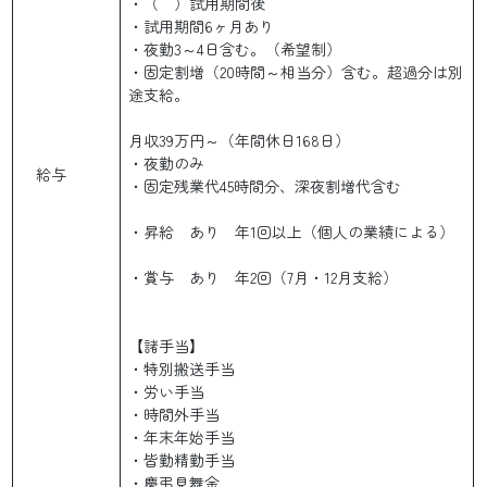
・（ ）試用期間後
・試用期間6ヶ月あり
・夜勤3～4日含む。（希望制）
・固定割増（20時間～相当分）含む。超過分は別
途支給。
月収39万円～（年間休日168日）
・夜勤のみ
給与
・固定残業代45時間分、深夜割増代含む
・昇給 あり 年1回以上（個人の業績による）
・賞与 あり 年2回（7月・12月支給）
【諸手当】
・特別搬送手当
・労い手当
・時間外手当
・年末年始手当
・皆勤精勤手当
・慶弔見舞金